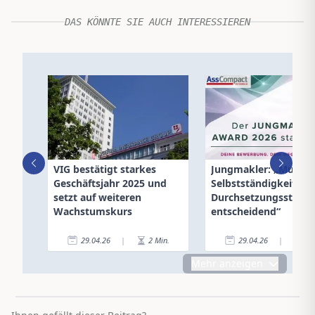
DAS KÖNNTE SIE AUCH INTERESSIEREN
VIG bestätigt starkes
Jungmakler: „Mut zu
Geschäftsjahr 2025 und
Selbstständigkeit un
setzt auf weiteren
Durchsetzungsstärke
Wachstumskurs
entscheidend“
29.04.26
|
2
Min.
29.04.26
|
2
Mehr anzeigen