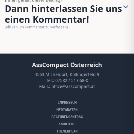
Ihnen gefällt dieser Beitrag?
Dann hinterlassen Sie uns
einen Kommentar!
(Klicken um Kommentar zu verfassen)
AssCompact Österreich
4563 Micheldorf, Kollingerfeld 9
Tel.:
07582 / 51 668-0
Mail.:
office@asscompact.at
IMPRESSUM
MEDIADATEN
BEGEHRENSANTRAG
KARRIERE
THEMENPLAN