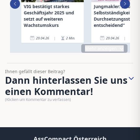
VIG bestätigt starkes
Jungmakler: „Mut zu
Geschäftsjahr 2025 und
Selbstständigkeit un
setzt auf weiteren
Durchsetzungsstärke
Wachstumskurs
entscheidend“
29.04.26
|
2
Min.
29.04.26
|
2
Mehr anzeigen
Ihnen gefällt dieser Beitrag?
Dann hinterlassen Sie uns
einen Kommentar!
(Klicken um Kommentar zu verfassen)
AssCompact Österreich