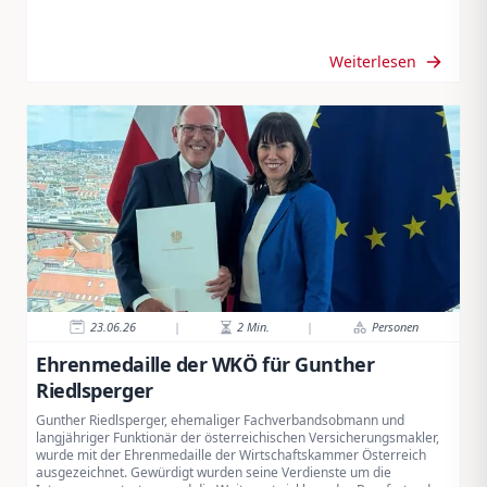
Weiterlesen
23.06.26
|
2
Min.
|
Personen
Ehrenmedaille der WKÖ für Gunther
Riedlsperger
Gunther Riedlsperger, ehemaliger Fachverbandsobmann und
langjähriger Funktionär der österreichischen Versicherungsmakler,
wurde mit der Ehrenmedaille der Wirtschaftskammer Österreich
ausgezeichnet. Gewürdigt wurden seine Verdienste um die