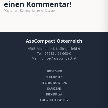
einen Kommentar!
(Klicken um Kommentar zu verfassen)
AssCompact Österreich
4563 Micheldorf, Kollingerfeld 9
Tel.:
07582 / 51 668-0
Mail.:
office@asscompact.at
IMPRESSUM
MEDIADATEN
BEGEHRENSANTRAG
KARRIERE
THEMENPLAN
AGB & DATENSCHUTZ