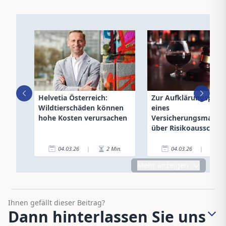
Helvetia Österreich:
Zur Aufklärungspflic
Wildtierschäden können
eines
hohe Kosten verursachen
Versicherungsmakler
über Risikoausschlüs
04.03.26
|
2
Min.
04.03.26
|
4
Mehr anzeigen
Ihnen gefällt dieser Beitrag?
Dann hinterlassen Sie uns