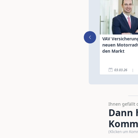
VAV Versicherun
neuen Motorradt
den Markt
03.03.26
|
Ihnen gefällt 
Dann h
Komme
(Klicken um Kom