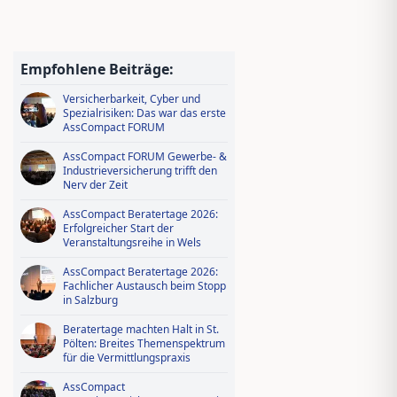
bewerben und profitieren!
Wissen tanken, IDD-Stunden
sichern – Ausbildungsoffensive in
Empfohlene Beiträge:
AssCompact Live TV
Versicherbarkeit, Cyber und
Spezialrisiken: Das war das erste
AssCompact FORUM
AssCompact FORUM Gewerbe- &
Industrieversicherung trifft den
Nerv der Zeit
AssCompact Beratertage 2026:
Erfolgreicher Start der
Veranstaltungsreihe in Wels
AssCompact Beratertage 2026:
Fachlicher Austausch beim Stopp
in Salzburg
Beratertage machten Halt in St.
Pölten: Breites Themenspektrum
für die Vermittlungspraxis
AssCompact