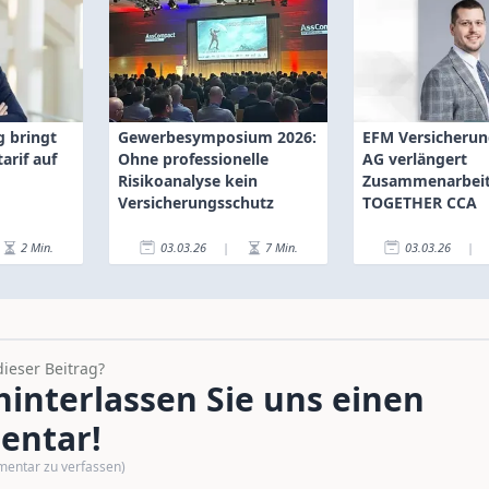
g bringt
Gewerbesymposium 2026:
EFM Versicheru
arif auf
Ohne professionelle
AG verlängert
Risikoanalyse kein
Zusammenarbeit
Versicherungsschutz
TOGETHER CCA
2
Min.
03.03.26
|
7
Min.
03.03.26
|
dieser Beitrag?
interlassen Sie uns einen
ntar!
mentar zu verfassen)