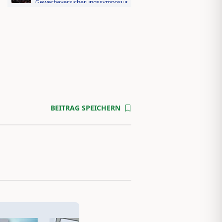
Gewerbeversicherungssymposium
2026: Der Fotorückblick
Videorückblick zum AssCompact
Trendtag 2025
BEITRAG SPEICHERN