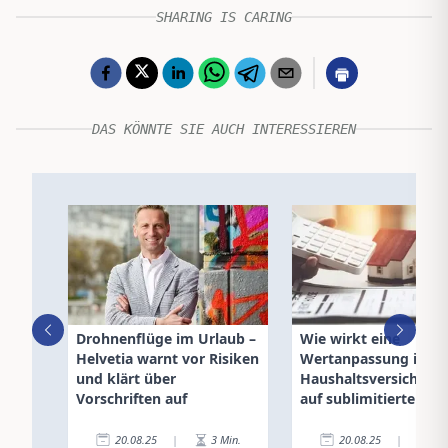
SHARING IS CARING
DAS KÖNNTE SIE AUCH INTERESSIEREN
Drohnenflüge im Urlaub –
Wie wirkt eine
Helvetia warnt vor Risiken
Wertanpassung in de
und klärt über
Haushaltsversicheru
Vorschriften auf
auf sublimitierte Ris
20.08.25
|
3
Min.
20.08.25
|
3