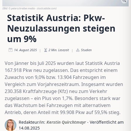
(Bild:
© peterschreiber.media - stock.adobe.com
)
Statistik Austria: Pkw-
Neuzulassungen steigen
um 9%
14. August 2025
2
Min. Lesezeit
Studien
|
|
Von Jänner bis Juli 2025 wurden laut Statistik Austria
167.918 Pkw neu zugelassen. Das entspricht einem
Zuwachs von 9,0% bzw. 13.904 Fahrzeugen im
Vergleich zum Vorjahreszeitraum. Insgesamt wurden
230.358 Kraftfahrzeuge (Kfz) neu zum Verkehr
zugelassen – ein Plus von 1,7%. Besonders stark war
das Wachstum bei Fahrzeugen mit alternativem
Antrieb, deren Anteil mit 99.908 Pkw auf 59,5% stieg.
Redakteur/in:
Kerstin Quirchtmayr
- Veröffentlicht am
14.08.2025