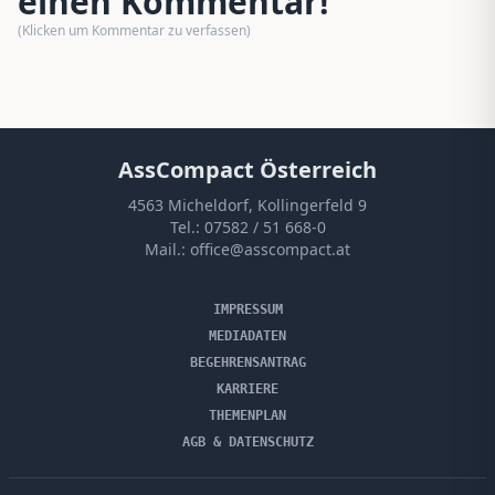
einen Kommentar!
(Klicken um Kommentar zu verfassen)
AssCompact Österreich
4563 Micheldorf, Kollingerfeld 9
Tel.:
07582 / 51 668-0
Mail.:
office@asscompact.at
IMPRESSUM
MEDIADATEN
BEGEHRENSANTRAG
KARRIERE
THEMENPLAN
AGB & DATENSCHUTZ