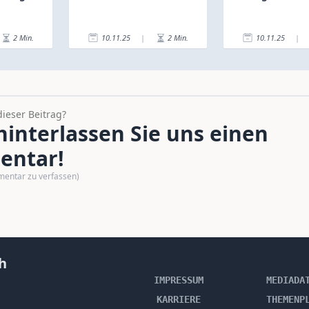
2
Min.
10.11.25
|
2
Min.
10.11.25
|
dieser Beitrag?
interlassen Sie uns einen
ntar!
mentar zu verfassen)
h
IMPRESSUM
MEDIADA
KARRIERE
THEMENP