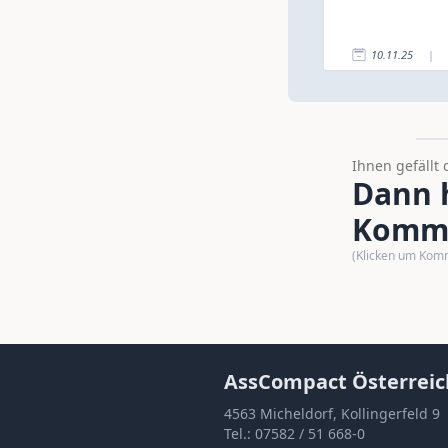
10.11.25
|
Ihnen gefällt 
Dann h
Komme
(Klicken um Kom
AssCompact Österreic
4563 Micheldorf, Kollingerfeld 9
Tel.:
07582 / 51 668-0