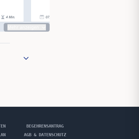
4
Min.
07.11.25
|
4
Min.
07.11.25
|
Mehr anzeigen
TEN
BEGEHRENSANTRAG
LAN
AGB & DATENSCHUTZ