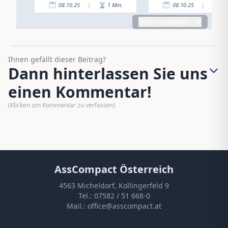
08.10.25
|
1
Min.
08.10.25
|
2
Mehr anzeigen
Ihnen gefällt dieser Beitrag?
Dann hinterlassen Sie uns
einen Kommentar!
(Klicken um Kommentar zu verfassen)
AssCompact Österreich
4563 Micheldorf, Kollingerfeld 9
Tel.:
07582 / 51 668-0
Mail.:
office@asscompact.at