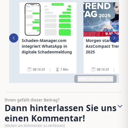
Schaden-Manager.com
Morgen startet der
integriert WhatsApp in
AssCompact Trendta
digitale Schadenmeldung
2025
08.10.25
|
1
Min.
08.10.25
|
6
Mehr anzeigen
Ihnen gefällt dieser Beitrag?
Dann hinterlassen Sie uns
einen Kommentar!
(Klicken um Kommentar zu verfassen)