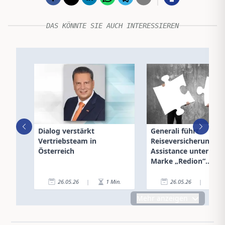
DAS KÖNNTE SIE AUCH INTERESSIEREN
Dialog verstärkt
Generali führt
Vertriebsteam in
Reiseversicherung u
Österreich
Assistance unter neu
Marke „Redion“
zusammen
26.05.26
|
1
Min.
26.05.26
|
3
Mehr anzeigen