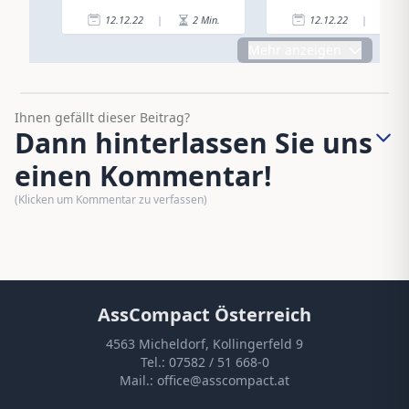
12.12.22
|
2
Min.
12.12.22
|
1
Mehr anzeigen
Ihnen gefällt dieser Beitrag?
Dann hinterlassen Sie uns
einen Kommentar!
(Klicken um Kommentar zu verfassen)
AssCompact Österreich
4563 Micheldorf, Kollingerfeld 9
Tel.:
07582 / 51 668-0
Mail.:
office@asscompact.at