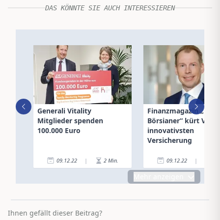
DAS KÖNNTE SIE AUCH INTERESSIEREN
Generali Vitality
Finanzmagazin „Der
Mitglieder spenden
Börsianer“ kürt VAV z
100.000 Euro
innovativsten
Versicherung
09.12.22
|
2
Min.
09.12.22
|
2
Mehr anzeigen
Ihnen gefällt dieser Beitrag?