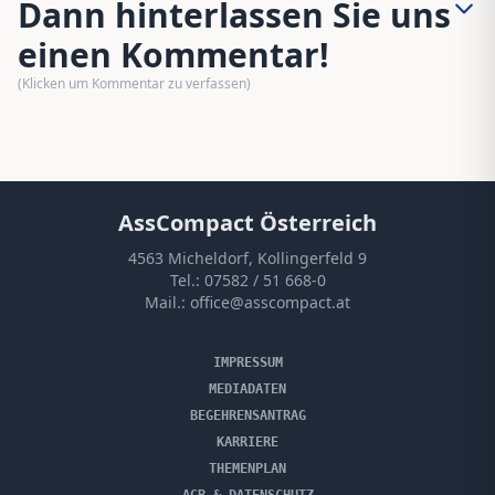
Dann hinterlassen Sie uns
einen Kommentar!
(Klicken um Kommentar zu verfassen)
AssCompact Österreich
4563 Micheldorf, Kollingerfeld 9
Tel.:
07582 / 51 668-0
Mail.:
office@asscompact.at
IMPRESSUM
MEDIADATEN
BEGEHRENSANTRAG
KARRIERE
THEMENPLAN
AGB & DATENSCHUTZ