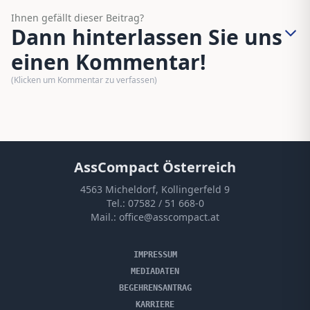
Ihnen gefällt dieser Beitrag?
Dann hinterlassen Sie uns
einen Kommentar!
(Klicken um Kommentar zu verfassen)
AssCompact Österreich
4563 Micheldorf, Kollingerfeld 9
Tel.:
07582 / 51 668-0
Mail.:
office@asscompact.at
IMPRESSUM
MEDIADATEN
BEGEHRENSANTRAG
KARRIERE