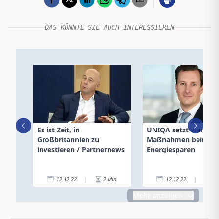
DAS KÖNNTE SIE AUCH INTERESSIEREN
Es ist Zeit, in
UNIQA setzt weitere
Großbritannien zu
Maßnahmen beim
investieren / Partnernews
Energiesparen
12.12.22
|
2
Min.
12.12.22
|
1
Mehr anzeigen