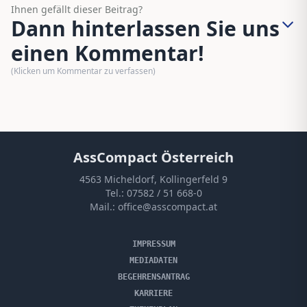
Ihnen gefällt dieser Beitrag?
Dann hinterlassen Sie uns
einen Kommentar!
(Klicken um Kommentar zu verfassen)
AssCompact Österreich
4563 Micheldorf, Kollingerfeld 9
Tel.:
07582 / 51 668-0
Mail.:
office@asscompact.at
IMPRESSUM
MEDIADATEN
BEGEHRENSANTRAG
KARRIERE