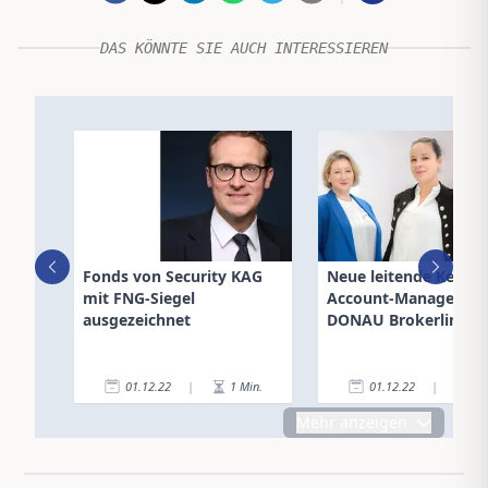
DAS KÖNNTE SIE AUCH INTERESSIEREN
Fonds von Security KAG
Neue leitende Key-
mit FNG-Siegel
Account-Manager de
ausgezeichnet
DONAU Brokerline
01.12.22
|
1
Min.
01.12.22
|
2
Mehr anzeigen