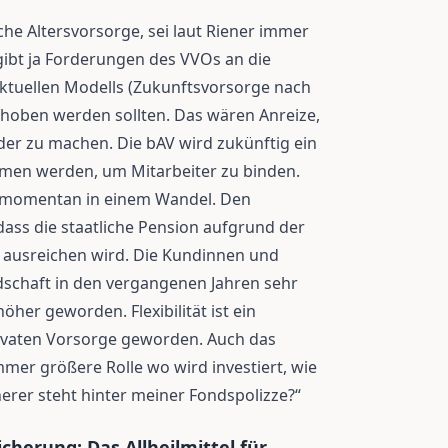
iche Altersvorsorge, sei laut Riener immer
gibt ja Forderungen des VVOs an die
aktuellen Modells (Zukunftsvorsorge nach
ehoben werden sollten. Das wären Anreize,
r zu machen. Die bAV wird zukünftig ein
men werden, um Mitarbeiter zu binden.
ch momentan in einem Wandel. Den
ss die staatliche Pension aufgrund der
 ausreichen wird. Die Kundinnen und
dschaft in den vergangenen Jahren sehr
 höher geworden. Flexibilität ist ein
ivaten Vorsorge geworden. Auch das
mmer größere Rolle wo wird investiert, wie
herer steht hinter meiner Fondspolizze?“
herung: Das Allheilmittel für