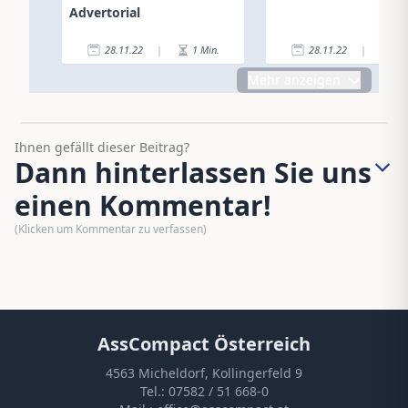
Advertorial
28.11.22
|
1
Min.
28.11.22
|
2
Mehr anzeigen
Ihnen gefällt dieser Beitrag?
Dann hinterlassen Sie uns
einen Kommentar!
(Klicken um Kommentar zu verfassen)
AssCompact Österreich
4563 Micheldorf, Kollingerfeld 9
Tel.:
07582 / 51 668-0