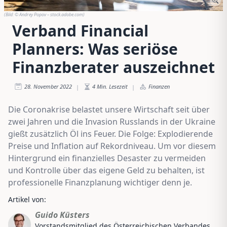
(Bild:
© Andrey Popov – stock.adobe.com
)
Verband Financial
Planners: Was seriöse
Finanzberater auszeichnet
28. November 2022
4
Min. Lesezeit
Finanzen
|
|
Die Coronakrise belastet unsere Wirtschaft seit über
zwei Jahren und die Invasion Russlands in der Ukraine
gießt zusätzlich Öl ins Feuer. Die Folge: Explodierende
Preise und Inflation auf Rekordniveau. Um vor diesem
Hintergrund ein finanzielles Desaster zu vermeiden
und Kontrolle über das eigene Geld zu behalten, ist
professionelle Finanzplanung wichtiger denn je.
Artikel von:
Guido Küsters
Vorstandsmitglied des Österreichischen Verbandes