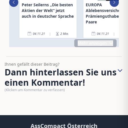
Peter Seilerns „Die besten
EUROPA
Aktien der Welt“ jetzt
Ablebensversicherun
auch in deutscher Sprache
Prämienguthaben fü
Paare
04.11.21
|
2
Min.
04.11.21
|
2
Mehr anzeigen
Ihnen gefällt dieser Beitrag?
Dann hinterlassen Sie uns
einen Kommentar!
(Klicken um Kommentar zu verfassen)
AssCompact Österreich