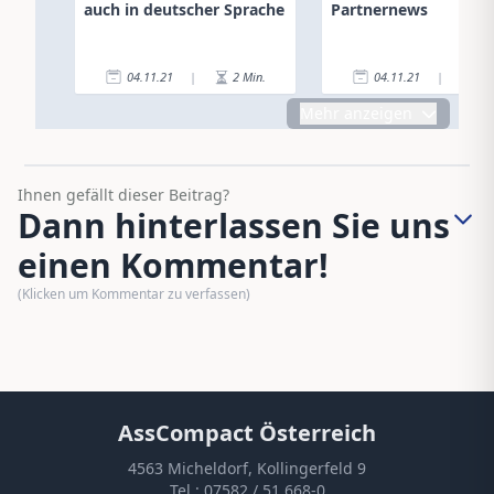
auch in deutscher Sprache
Partnernews
04.11.21
|
2
Min.
04.11.21
|
3
Mehr anzeigen
Ihnen gefällt dieser Beitrag?
Dann hinterlassen Sie uns
einen Kommentar!
(Klicken um Kommentar zu verfassen)
AssCompact Österreich
4563 Micheldorf, Kollingerfeld 9
Tel.:
07582 / 51 668-0