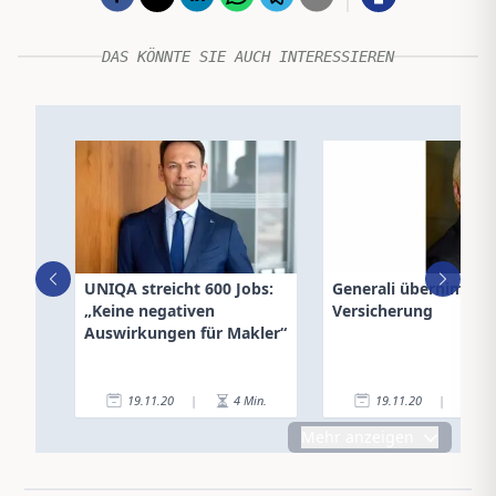
DAS KÖNNTE SIE AUCH INTERESSIEREN
UNIQA streicht 600 Jobs:
Generali übernimmt 
„Keine negativen
Versicherung
Auswirkungen für Makler“
19.11.20
|
4
Min.
19.11.20
|
1
Mehr anzeigen