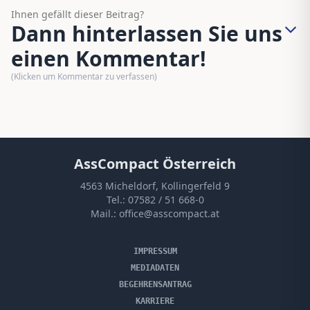
Ihnen gefällt dieser Beitrag?
Dann hinterlassen Sie uns
einen Kommentar!
(Klicken um Kommentar zu verfassen)
AssCompact Österreich
4563 Micheldorf, Kollingerfeld 9
Tel.:
07582 / 51 668-0
Mail.:
office@asscompact.at
IMPRESSUM
MEDIADATEN
BEGEHRENSANTRAG
KARRIERE