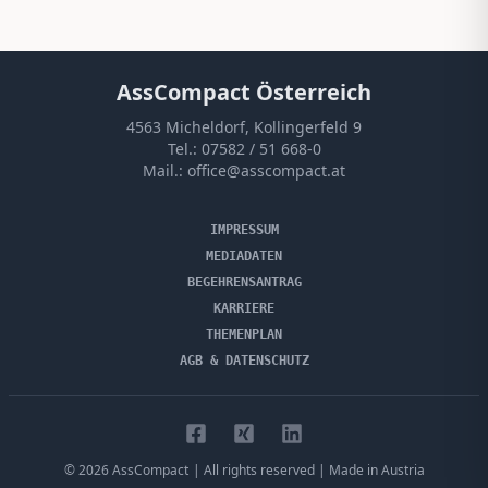
AssCompact Österreich
4563 Micheldorf, Kollingerfeld 9
Tel.:
07582 / 51 668-0
Mail.:
office@asscompact.at
IMPRESSUM
MEDIADATEN
BEGEHRENSANTRAG
KARRIERE
THEMENPLAN
AGB & DATENSCHUTZ
©
2026
AssCompact
| All rights reserved | Made in Austria