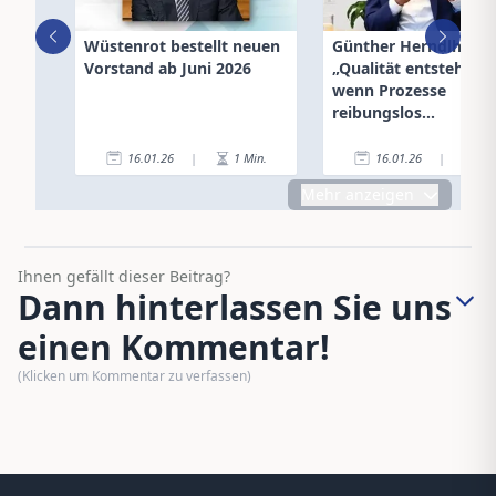
Wüstenrot bestellt neuen
Günther Herndlhofer
Vorstand ab Juni 2026
„Qualität entsteht nu
wenn Prozesse
reibungslos
ineinandergreifen“
16.01.26
|
1
Min.
16.01.26
|
6
Mehr anzeigen
Ihnen gefällt dieser Beitrag?
Dann hinterlassen Sie uns
einen Kommentar!
(Klicken um Kommentar zu verfassen)