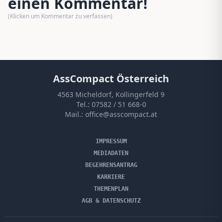
einen Kommentar!
(Klicken um Kommentar zu verfassen)
AssCompact Österreich
4563 Micheldorf, Kollingerfeld 9
Tel.:
07582 / 51 668-0
Mail.:
office@asscompact.at
IMPRESSUM
MEDIADATEN
BEGEHRENSANTRAG
KARRIERE
THEMENPLAN
AGB & DATENSCHUTZ