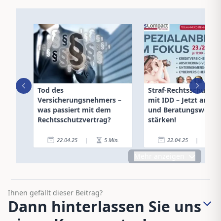
Tod des
Straf-Rechtsschutz: L
Versicherungsnehmers –
mit IDD – Jetzt anmelden
was passiert mit dem
und Beratungswisse
Rechtsschutzvertrag?
stärken!
22.04.25
|
5
Min.
22.04.25
|
3
Mehr anzeigen
Ihnen gefällt dieser Beitrag?
Dann hinterlassen Sie uns