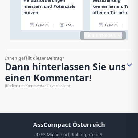
Herausforderungen
Versicherung
meistern und Potenziale
kennenlernen: Tag de
nutzen
offenen Tür bei der A
Österreich
18.04.25
|
3
Min.
18.04.25
|
2
Mehr anzeigen
Ihnen gefällt dieser Beitrag?
Dann hinterlassen Sie uns
einen Kommentar!
(Klicken um Kommentar zu verfassen)
AssCompact Österreich
4563 Micheldorf, Kollingerfeld 9