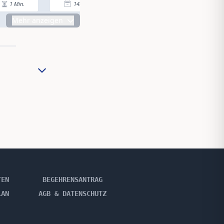
1
Min.
14.04.25
|
2
Min.
14.04.25
|
Mehr anzeigen
TEN
BEGEHRENSANTRAG
LAN
AGB & DATENSCHUTZ