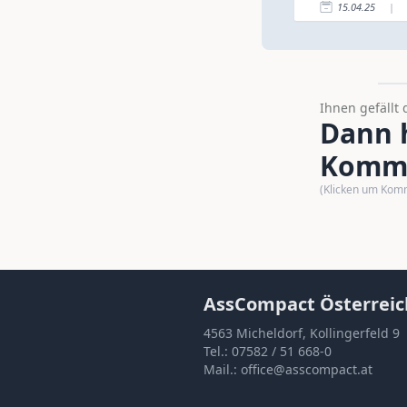
15.04.25
|
Ihnen gefällt 
Dann h
Komme
(Klicken um Kom
AssCompact Österreic
4563 Micheldorf, Kollingerfeld 9
Tel.:
07582 / 51 668-0
Mail.:
office@asscompact.at