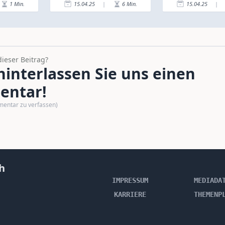
1
Min.
15.04.25
|
6
Min.
15.04.25
|
dieser Beitrag?
interlassen Sie uns einen
ntar!
mentar zu verfassen)
h
IMPRESSUM
MEDIADA
KARRIERE
THEMENP