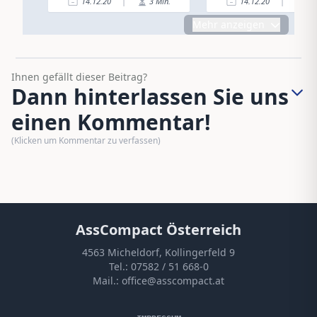
14.12.20
|
3
Min.
14.12.20
|
1
Mehr anzeigen
Ihnen gefällt dieser Beitrag?
Dann hinterlassen Sie uns
einen Kommentar!
(Klicken um Kommentar zu verfassen)
AssCompact Österreich
4563 Micheldorf, Kollingerfeld 9
Tel.:
07582 / 51 668-0
Mail.:
office@asscompact.at