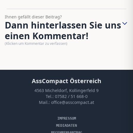
Ihnen gefällt dieser Beitrag?
Dann hinterlassen Sie uns
einen Kommentar!
(Klicken um Kommentar zu verfassen)
AssCompact Österreich
4563 Micheldorf, Kollingerfeld 9
Tel.:
07582 / 51 668-0
Mail.:
office@asscompact.at
IMPRESSUM
MEDIADATEN
BEGEHRENSANTRAG