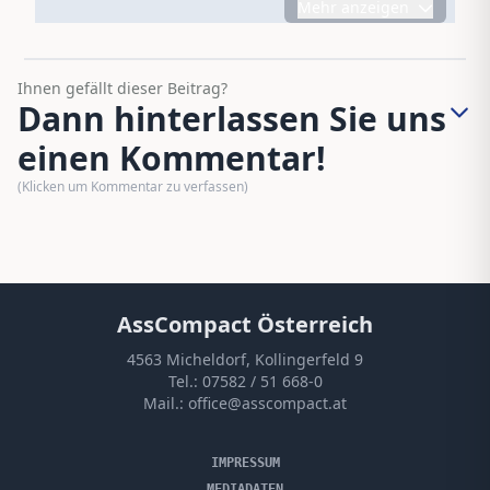
Mehr anzeigen
Ihnen gefällt dieser Beitrag?
Dann hinterlassen Sie uns
einen Kommentar!
(Klicken um Kommentar zu verfassen)
AssCompact Österreich
4563 Micheldorf, Kollingerfeld 9
Tel.:
07582 / 51 668-0
Mail.:
office@asscompact.at
IMPRESSUM
MEDIADATEN