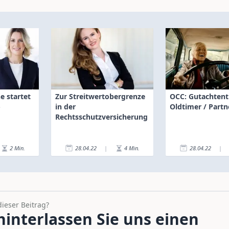
e startet
Zur Streitwertobergrenze
OCC: Gutachtent
-
in der
Oldtimer / Part
Rechtsschutzversicherung
2
Min.
28.04.22
|
4
Min.
28.04.22
|
dieser Beitrag?
interlassen Sie uns einen