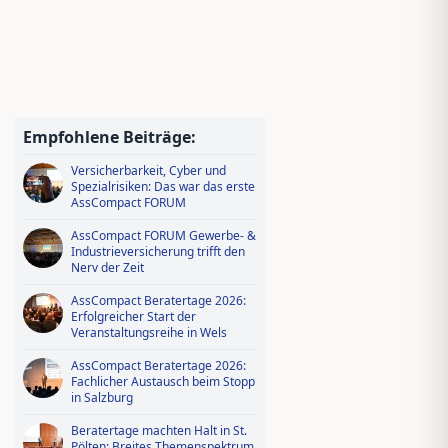
Jungmakler Award 2026 − jetzt
bewerben und profitieren!
Wissen tanken, IDD-Stunden
sichern – Ausbildungsoffensive in
Empfohlene Beiträge:
AssCompact Live TV
Versicherbarkeit, Cyber und
Spezialrisiken: Das war das erste
AssCompact FORUM
AssCompact FORUM Gewerbe- &
Industrieversicherung trifft den
Nerv der Zeit
AssCompact Beratertage 2026:
Erfolgreicher Start der
Veranstaltungsreihe in Wels
AssCompact Beratertage 2026:
Fachlicher Austausch beim Stopp
in Salzburg
Beratertage machten Halt in St.
Pölten: Breites Themenspektrum