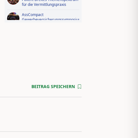
für die Vermittlungspraxis
AssCompact
Gewerbeversicherungssymposium
2026: Der Fotorückblick
Videorückblick zum AssCompact
Trendtag 2025
BEITRAG SPEICHERN