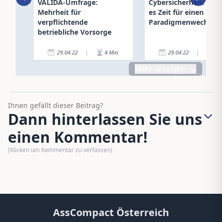
VALIDA-Umfrage:
Cybersicherheit: Wa
Mehrheit für
es Zeit für einen
verpflichtende
Paradigmenwechsel i
betriebliche Vorsorge
29.04.22
|
4
Min.
29.04.22
|
5
Mehr anzeigen
Ihnen gefällt dieser Beitrag?
Dann hinterlassen Sie uns
einen Kommentar!
(Klicken um Kommentar zu verfassen)
AssCompact Österreich