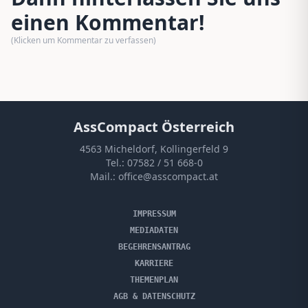
einen Kommentar!
(Klicken um Kommentar zu verfassen)
AssCompact Österreich
4563 Micheldorf, Kollingerfeld 9
Tel.:
07582 / 51 668-0
Mail.:
office@asscompact.at
IMPRESSUM
MEDIADATEN
BEGEHRENSANTRAG
KARRIERE
THEMENPLAN
AGB & DATENSCHUTZ