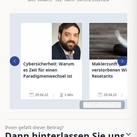
Cybersicherheit: Warum
Maklerzunft gedenkt
es Zeit für einen
verstorbenen Willi
Paradigmenwechsel ist
Resetarits
29.04.22
|
5
Min.
29.04.22
|
3
Mehr anzeigen
Ihnen gefällt dieser Beitrag?
Dann hinterlassen Sie uns