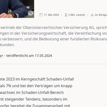
17. Mai 2024
5
Min. Lesezeit
Im Blickp
|
|
rvertrieb der Oberösterreichischen Versicherung AG, sprich
gen in der Versicherungswirtschaft, die Vereinfachung v
 verbessern, und die Bedeutung einer fundierten Risikoana
ekunden.
yr
- Veröffentlicht am
17.05.2024
ete 2023 im Kerngeschäft Schaden-Unfall
 als 7% und bei den Verträgen um knapp
uwachses im Schaden-Unfall-Bereich
it steigender Tendenz, besonders im
orfer bereitet die Zusammenarbeit mit