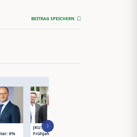
BEITRAG SPEICHERN
JKU:
Creditreform: E
ter: 6%
Frühjahrsveranstaltung
Rande einer