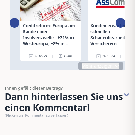
Creditreform: Europa am
Kunden erwarten
Rande einer
schnellere
Insolvenzwelle - +21% in
Schadenbearbeitung
Westeuropa, +8% in
Versicherern
Osteuropa
16.05.24
|
4
Min.
16.05.24
|
4
Mehr anzeigen
Ihnen gefällt dieser Beitrag?
Dann hinterlassen Sie uns
einen Kommentar!
(Klicken um Kommentar zu verfassen)