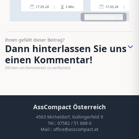
17.05.24
|
3
Min.
17.05.24
|
5
Mehr anzeigen
Ihnen gefällt dieser Beitrag?
Dann hinterlassen Sie uns
einen Kommentar!
(Klicken um Kommentar zu verfassen)
AssCompact Österreich
4563 Micheldorf, Kollingerfeld 9
Tel.:
07582 / 51 668-0
Mail.:
office@asscompact.at