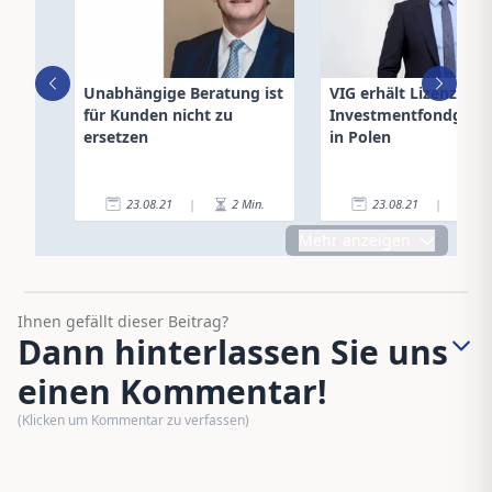
Unabhängige Beratung ist
VIG erhält Lizenz für
für Kunden nicht zu
Investmentfondgesel
ersetzen
in Polen
23.08.21
|
2
Min.
23.08.21
|
2
Mehr anzeigen
Ihnen gefällt dieser Beitrag?
Dann hinterlassen Sie uns
einen Kommentar!
(Klicken um Kommentar zu verfassen)