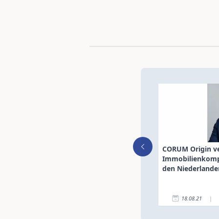
CORUM Origin v
Immobilienkomp
den Niederlande
18.08.21
|