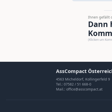
Ihnen gefällt 
Dann h
Komme
(Klicken um Kom
AssCompact Österreic
4563 Micheldorf, Kollingerfeld 9
Tel.:
07582 / 51 668-0
Mail.:
office@asscompact.at