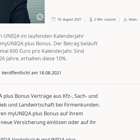
18. August 2021
2
Min. Lesezeit
News
-
|
|
n UNIQA im laufenden Kalenderjahr
n myUNIQA plus Bonus. Der Betrag beläuft
mal 600 Euro pro Kalenderjahr. Sind
6 Jahre, erhalten diese 10%.
- Veröffentlicht am
18.08.2021
plus Bonus Verträge aus Kfz-, Sach- und
rieb und Landwirtschaft bei Firmenkunden.
ren myUNIQA plus Bonus auf ihrem
 neue Versicherung einlösen oder auf ihr
NIQA Vorteilsclub myUNIQA plus