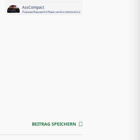
AssCompact
Gewerbeversicherungssymposium
2026: Der Fotorückblick
Videorückblick zum AssCompact
Trendtag 2025
BEITRAG SPEICHERN