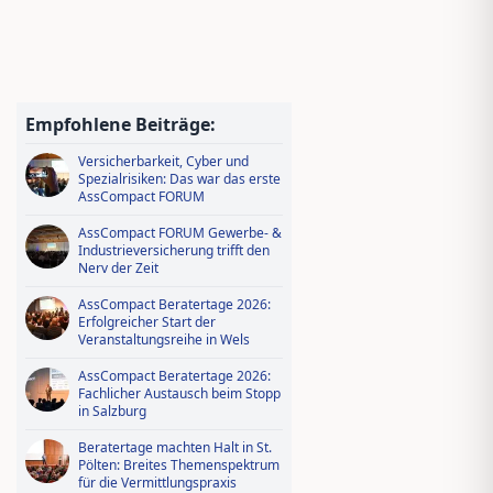
Jungmakler Award 2026 − jetzt
bewerben und profitieren!
Wissen tanken, IDD-Stunden
sichern – Ausbildungsoffensive in
Empfohlene Beiträge:
AssCompact Live TV
Versicherbarkeit, Cyber und
Spezialrisiken: Das war das erste
AssCompact FORUM
AssCompact FORUM Gewerbe- &
Industrieversicherung trifft den
Nerv der Zeit
AssCompact Beratertage 2026:
Erfolgreicher Start der
Veranstaltungsreihe in Wels
AssCompact Beratertage 2026:
Fachlicher Austausch beim Stopp
in Salzburg
Beratertage machten Halt in St.
Pölten: Breites Themenspektrum
für die Vermittlungspraxis