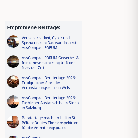
Jungmakler Award 2026 − jetzt
bewerben und profitieren!
Wissen tanken, IDD-Stunden
sichern – Ausbildungsoffensive in
Empfohlene Beiträge:
AssCompact Live TV
Versicherbarkeit, Cyber und
Spezialrisiken: Das war das erste
AssCompact FORUM
AssCompact FORUM Gewerbe- &
Industrieversicherung trifft den
Nerv der Zeit
AssCompact Beratertage 2026:
Erfolgreicher Start der
Veranstaltungsreihe in Wels
AssCompact Beratertage 2026:
Fachlicher Austausch beim Stopp
in Salzburg
Beratertage machten Halt in St.
Pölten: Breites Themenspektrum
für die Vermittlungspraxis
AssCompact