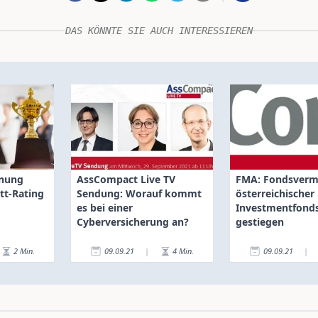
DAS KÖNNTE SIE AUCH INTERESSIEREN
hnung
AssCompact Live TV
FMA: Fondsver
tt-Rating
Sendung: Worauf kommt
österreichischer
es bei einer
Investmentfonds
Cyberversicherung an?
gestiegen
2
Min.
09.09.21
|
4
Min.
09.09.21
|