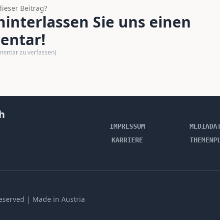
dieser Beitrag?
interlassen Sie uns einen
ntar!
mentar zu verfassen)
h
IMPRESSUM
MEDIADA
KARRIERE
THEMENP
 reserved | Made in Austria