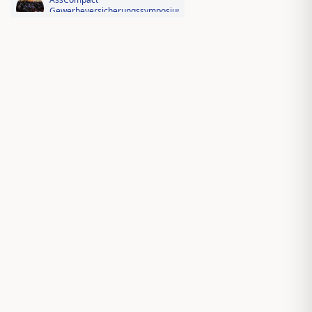
Gewerbeversicherungssymposium
2026: Der Fotorückblick
Videorückblick zum AssCompact
Trendtag 2025