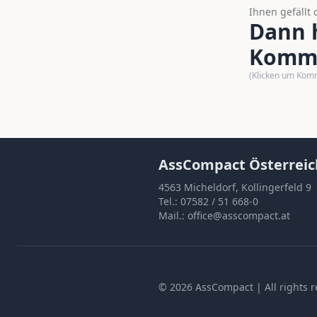
Ihnen gefällt 
Dann h
Komme
(Klicken um Kom
AssCompact Österreic
4563 Micheldorf, Kollingerfeld 9
Tel.:
07582 / 51 668-0
Mail.:
office@asscompact.at
©
2026
AssCompact
| All rights