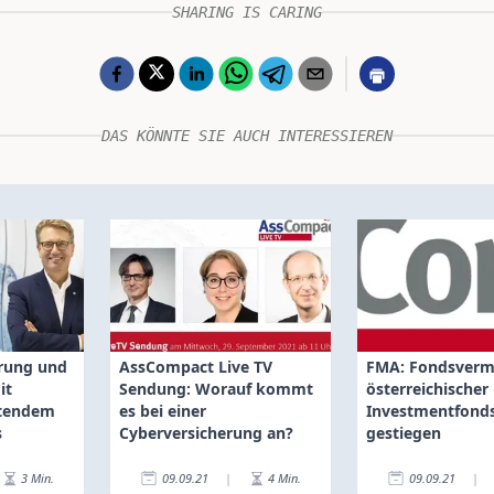
SHARING IS CARING
DAS KÖNNTE SIE AUCH INTERESSIEREN
rung und
AssCompact Live TV
FMA: Fondsver
it
Sendung: Worauf kommt
österreichischer
itendem
es bei einer
Investmentfonds
s
Cyberversicherung an?
gestiegen
3
Min.
09.09.21
|
4
Min.
09.09.21
|