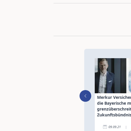
Merkur Versiche
die Bayerische m
grenzüberschre
Zukunftsbündni
09.09.21
|