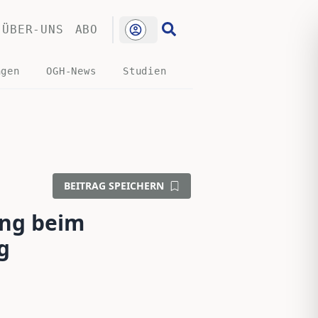
ÜBER-UNS
ABO
ngen
OGH-News
Studien
BEITRAG SPEICHERN
ung beim
g