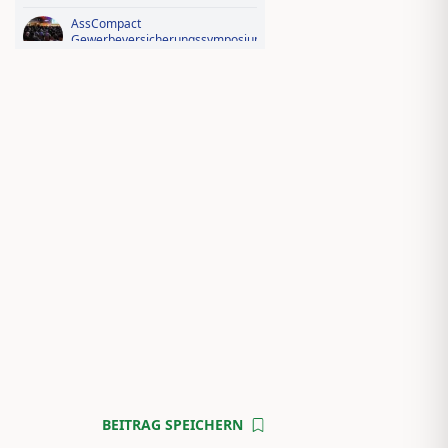
AssCompact
Gewerbeversicherungssymposium
2026: Der Fotorückblick
Videorückblick zum AssCompact
Trendtag 2025
BEITRAG SPEICHERN