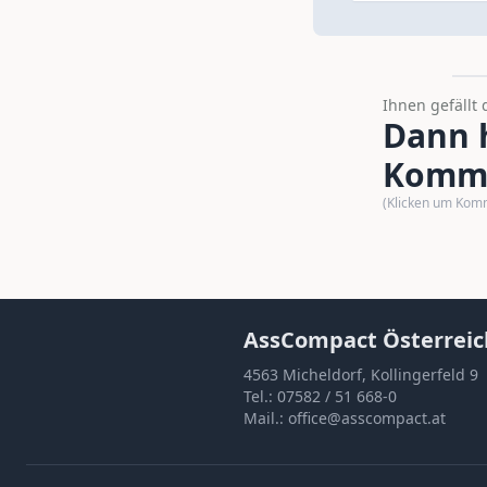
Ihnen gefällt 
Dann h
Komme
(Klicken um Kom
AssCompact Österreic
4563 Micheldorf, Kollingerfeld 9
Tel.:
07582 / 51 668-0
Mail.:
office@asscompact.at