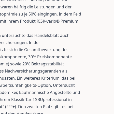
 waren hälftig die Leistungen und der
toprämie zu je 50% eingingen. In dem Feld
g mit ihrem Produkt RISK-vario® Premium
 untersuchte das Handelsblatt auch
rsicherungen. In der
etzte sich die Gesamtbewertung des
ngskomponente, 30% Preiskomponente
mie) sowie 20% Beitragsstabilität
s Nachversicherungsgarantien als
ssten. Ein weiteres Kriterium, das bei
Arbeitsunfähigkeits-Option. Untersucht
ademiker, kaufmännische Angestellte und
ihrem Klassik-Tarif SBUprofessional in
t“ (FFF+). Den zweiten Platz gibt es bei
 und den Handwerkern.