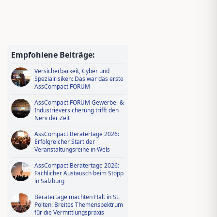
Jungmakler Award 2026 − jetzt
bewerben und profitieren!
Wissen tanken, IDD-Stunden
sichern – Ausbildungsoffensive in
Empfohlene Beiträge:
AssCompact Live TV
Versicherbarkeit, Cyber und
Spezialrisiken: Das war das erste
AssCompact FORUM
AssCompact FORUM Gewerbe- &
Industrieversicherung trifft den
Nerv der Zeit
AssCompact Beratertage 2026:
Erfolgreicher Start der
Veranstaltungsreihe in Wels
AssCompact Beratertage 2026:
Fachlicher Austausch beim Stopp
in Salzburg
Beratertage machten Halt in St.
Pölten: Breites Themenspektrum
für die Vermittlungspraxis