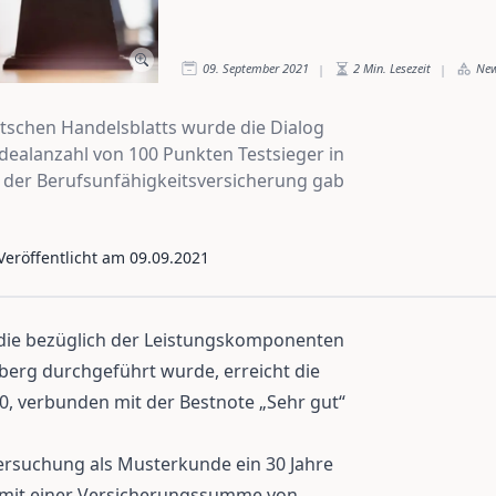
09. September 2021
2
Min. Lesezeit
Ne
|
|
utschen Handelsblatts wurde die Dialog
dealanzahl von 100 Punkten Testsieger in
 der Berufsunfähigkeitsversicherung gab
 Veröffentlicht am
09.09.2021
 die bezüglich der Leistungskomponenten
erg durchgeführt wurde, erreicht die
0, verbunden mit der Bestnote „Sehr gut“
ersuchung als Musterkunde ein 30 Jahre
r mit einer Versicherungssumme von