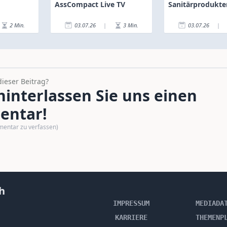
AssCompact Live TV
Sanitärprodukt
zu
2
Min.
03.07.26
|
3
Min.
03.07.26
|
dieser Beitrag?
interlassen Sie uns einen
ntar!
mentar zu verfassen)
h
IMPRESSUM
MEDIADA
KARRIERE
THEMENP