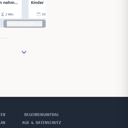
en nehmen
Kinder
Zukunft
2
Min.
03.07.26
|
1
Min.
03.07.26
|
Mehr anzeigen
TEN
BEGEHRENSANTRAG
LAN
AGB & DATENSCHUTZ