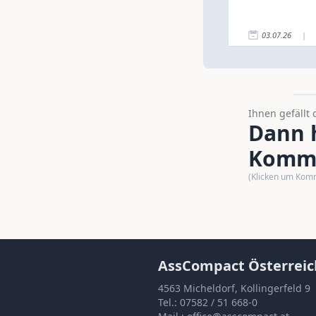
03.07.26
|
Ihnen gefällt 
Dann h
Komme
(Klicken um Kom
AssCompact Österreic
4563 Micheldorf, Kollingerfeld 9
Tel.:
07582 / 51 668-0