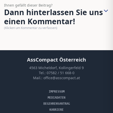
Ihnen gefällt dieser Beitrag?
Dann hinterlassen Sie uns
einen Kommentar!
(Klicken um Kommentar zu verfassen)
AssCompact Österreich
4563 Micheldorf, Kollingerfeld 9
Tel.:
07582 / 51 668-0
Mail.:
office@asscompact.at
IMPRESSUM
MEDIADATEN
BEGEHRENSANTRAG
KARRIERE