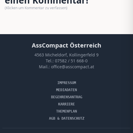
einen Kommentar!
(Klicken um Kommentar zu verfassen)
AssCompact Österreich
4563 Micheldorf, Kollingerfeld 9
Tel.:
07582 / 51 668-0
Mail.:
office@asscompact.at
IMPRESSUM
MEDIADATEN
BEGEHRENSANTRAG
KARRIERE
THEMENPLAN
AGB & DATENSCHUTZ