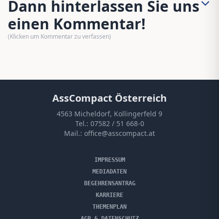
Dann hinterlassen Sie uns
einen Kommentar!
(Klicken um Kommentar zu verfassen)
AssCompact Österreich
4563 Micheldorf, Kollingerfeld 9
Tel.:
07582 / 51 668-0
Mail.:
office@asscompact.at
IMPRESSUM
MEDIADATEN
BEGEHRENSANTRAG
KARRIERE
THEMENPLAN
AGB & DATENSCHUTZ