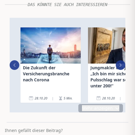
DAS KÖNNTE SIE AUCH INTERESSIEREN
Die Zukunft der
Jungmakler des Jahre
Versicherungsbranche
„Ich bin mir sicher, 
nach Corona
Pulsschlag war selte
unter 200!“
28.10.20
|
5
Min.
28.10.20
|
4
Mehr anzeigen
Ihnen gefällt dieser Beitrag?