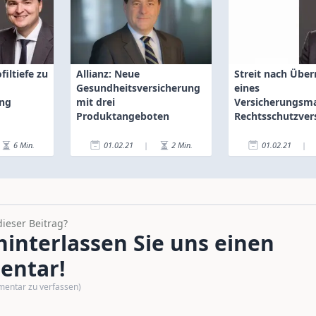
filtiefe zu
Allianz: Neue
Streit nach Übe
Gesundheitsversicherung
eines
ung
mit drei
Versicherungsma
Produktangeboten
Rechtsschutzver
verweigert Dec
6
Min.
01.02.21
|
2
Min.
01.02.21
|
dieser Beitrag?
interlassen Sie uns einen
ntar!
mentar zu verfassen)