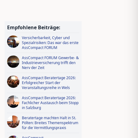
Jungmakler Award 2026 − jetzt
bewerben und profitieren!
Wissen tanken, IDD-Stunden
sichern – Ausbildungsoffensive in
Empfohlene Beiträge:
AssCompact Live TV
Versicherbarkeit, Cyber und
Spezialrisiken: Das war das erste
AssCompact FORUM
AssCompact FORUM Gewerbe- &
Industrieversicherung trifft den
Nerv der Zeit
AssCompact Beratertage 2026:
Erfolgreicher Start der
Veranstaltungsreihe in Wels
AssCompact Beratertage 2026:
Fachlicher Austausch beim Stopp
in Salzburg
Beratertage machten Halt in St.
Pölten: Breites Themenspektrum
für die Vermittlungspraxis
AssCompact