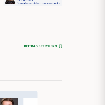
Gewerbeversicherungssymposium
2026: Der Fotorückblick
Videorückblick zum AssCompact
Trendtag 2025
BEITRAG SPEICHERN