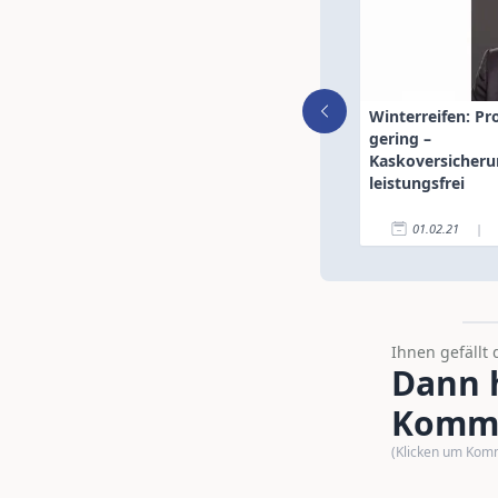
Winterreifen: Pro
gering –
Kaskoversicher
leistungsfrei
01.02.21
|
Ihnen gefällt 
Dann h
Komme
(Klicken um Kom