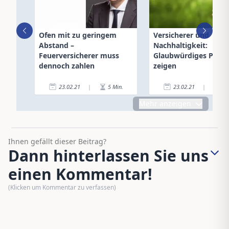
Ofen mit zu geringem
Versicherer und
Abstand –
Nachhaltigkeit:
Feuerversicherer muss
Glaubwürdiges Profil
dennoch zahlen
zeigen
23.02.21
|
5
Min.
23.02.21
|
6
Mehr anzeigen
Ihnen gefällt dieser Beitrag?
Dann hinterlassen Sie uns
einen Kommentar!
(Klicken um Kommentar zu verfassen)