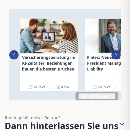
Versicherungsberatung im
Finlex: Neuer Vice
KI-Zeitalter: Beziehungen
President Manageme
bauen die besten Brücken
Liability
05.03.26
|
6
Min.
05.03.26
|
3
Mehr anzeigen
Ihnen gefällt dieser Beitrag?
Dann hinterlassen Sie uns