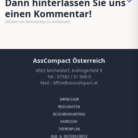
Dann hinterlassen Sie uns
einen Kommentar!
(Klicken um Kommentar zu verfassen)
AssCompact Österreich
4563 Micheldorf, Kollingerfeld 9
Tel.:
07582 / 51 668-0
Mail.:
office@asscompact.at
IMPRESSUM
MEDIADATEN
BEGEHRENSANTRAG
KARRIERE
THEMENPLAN
AGB & DATENSCHUTZ