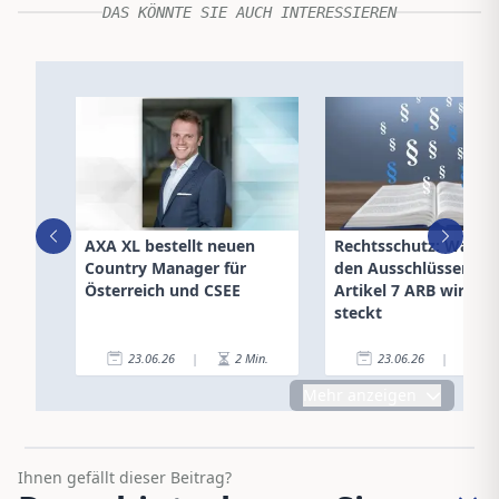
DAS KÖNNTE SIE AUCH INTERESSIEREN
AXA XL bestellt neuen
Rechtsschutz: Was hi
Country Manager für
den Ausschlüssen de
Österreich und CSEE
Artikel 7 ARB wirklic
steckt
23.06.26
|
2
Min.
23.06.26
|
8
Mehr anzeigen
Ihnen gefällt dieser Beitrag?