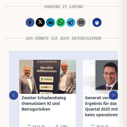
SHARING IS CARING
DAS KÖNNTE SIE AUCH INTERESSIEREN
Zweiter Schadendialog
Generali veröffentlic
thematisiert KI und
Ergebnis für das drit
Betrugsrisiken
Quartal 2025 mit Plu
beim operativem Erg
14.11.25
|
2
Min.
14.11.25
|
3