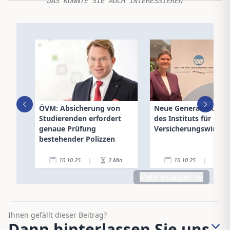
DAS KÖNNTE SIE AUCH INTERESSIEREN
ÖVM: Absicherung von
Neue Generalsekretä
Studierenden erfordert
des Instituts für
genaue Prüfung
Versicherungswirtsch
bestehender Polizzen
10.10.25
|
2
Min.
10.10.25
|
2
Mehr anzeigen
Ihnen gefällt dieser Beitrag?
Dann hinterlassen Sie uns