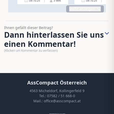
09.10.25
|
3
Min.
09.10.25
|
2
Mehr anzeigen
Ihnen gefällt dieser Beitrag?
Dann hinterlassen Sie uns
einen Kommentar!
(Klicken um Kommentar zu verfassen)
AssCompact Österreich
4563 Micheldorf, Kollingerfeld 9
Tel.:
07582 / 51 668-0
Mail.:
office@asscompact.at