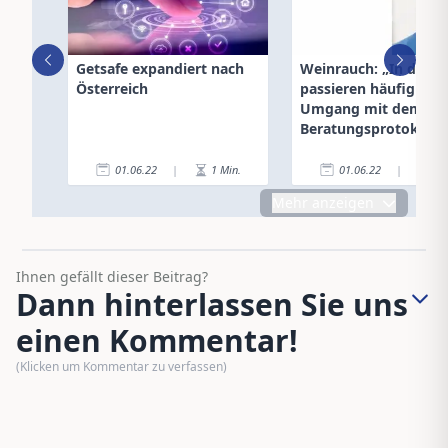
Getsafe expandiert nach
Weinrauch: „In der Pr
Österreich
passieren häufig Feh
Umgang mit dem
Beratungsprotokoll“
01.06.22
|
1
Min.
01.06.22
|
4
Mehr anzeigen
Ihnen gefällt dieser Beitrag?
Dann hinterlassen Sie uns
einen Kommentar!
(Klicken um Kommentar zu verfassen)